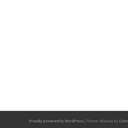
Proudly powered by WordPress
|
Theme: Blaskan by
Colo