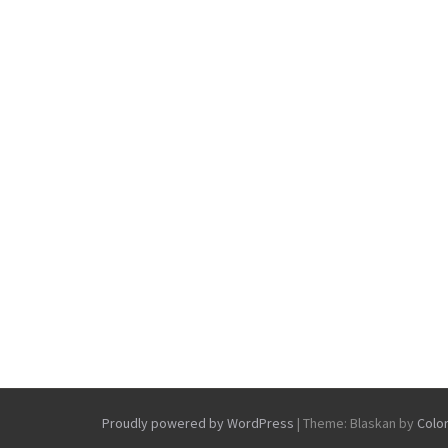
Proudly powered by WordPress
|
Theme: Blaskan by
Colo