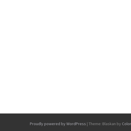
Proudly powered by WordPress
|
Theme: Blaskan by
Colo