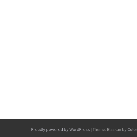
Proudly powered by WordPress
|
Theme: Blaskan by
Colo