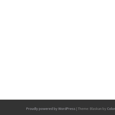
Proudly powered by WordPress
|
Theme: Blaskan by
Colo