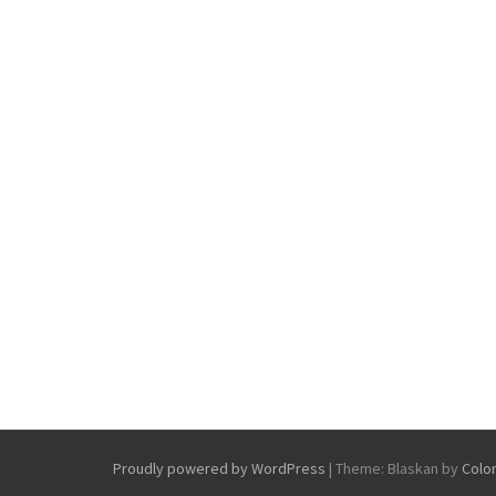
Proudly powered by WordPress
|
Theme: Blaskan by
Colo