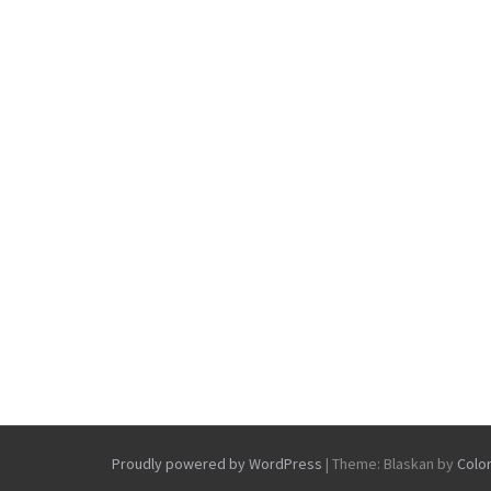
Proudly powered by WordPress
|
Theme: Blaskan by
Colo