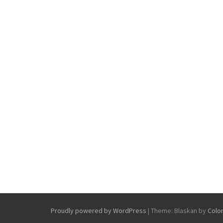
Proudly powered by WordPress
|
Theme: Blaskan by
Colo