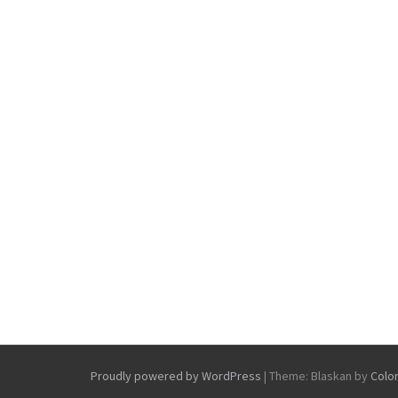
Proudly powered by WordPress
|
Theme: Blaskan by
Colo