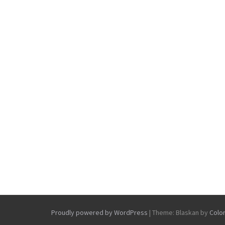
Proudly powered by WordPress
|
Theme: Blaskan by
Colo