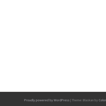
Proudly powered by WordPress
|
Theme: Blaskan by
Colo