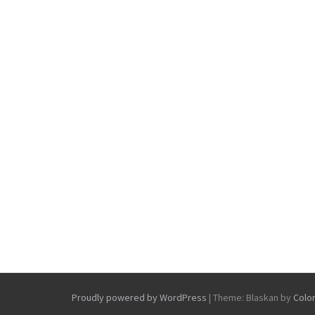
Proudly powered by WordPress
|
Theme: Blaskan by
Colo