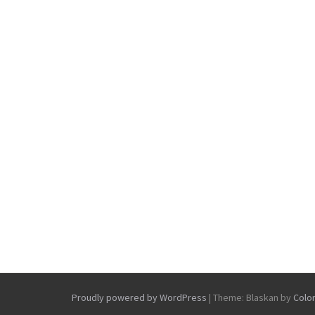
Proudly powered by WordPress
|
Theme: Blaskan by
Colo