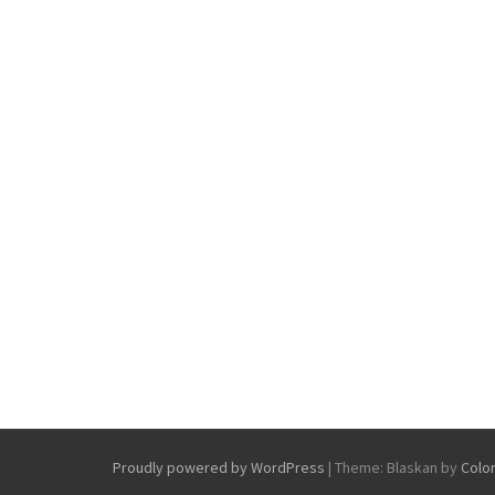
Proudly powered by WordPress
|
Theme: Blaskan by
Colo