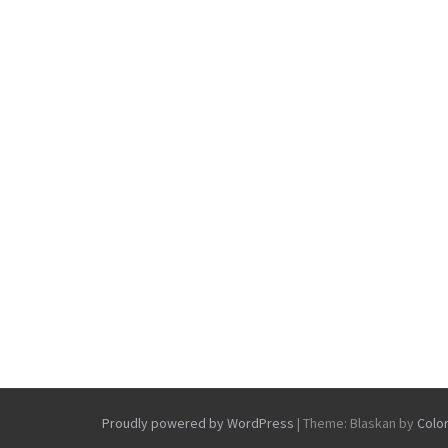
Proudly powered by WordPress
|
Theme: Blaskan by
Colo