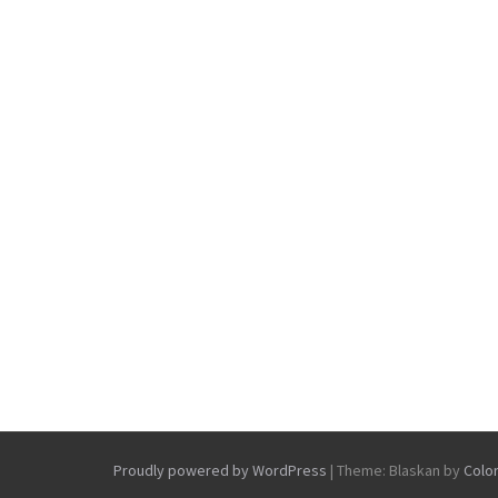
Proudly powered by WordPress
|
Theme: Blaskan by
Colo