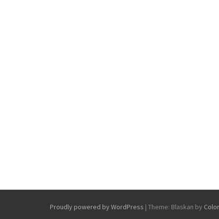
Proudly powered by WordPress
|
Theme: Blaskan by
Colo