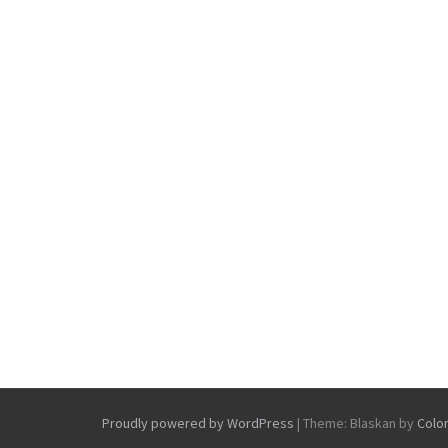
Proudly powered by WordPress
|
Theme: Blaskan by
Colo