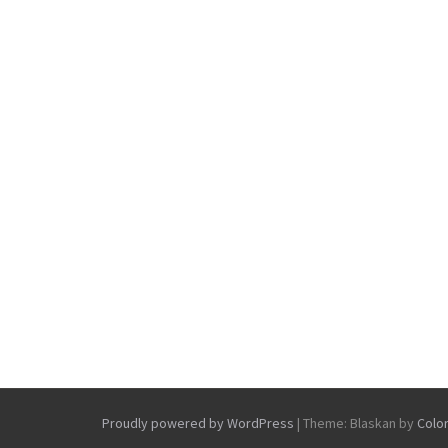
Proudly powered by WordPress
|
Theme: Blaskan by
Colo