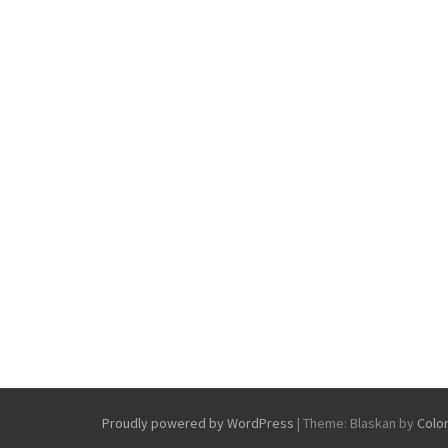
Proudly powered by WordPress
|
Theme: Blaskan by
Colo