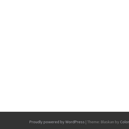
Proudly powered by WordPress
|
Theme: Blaskan by
Colo