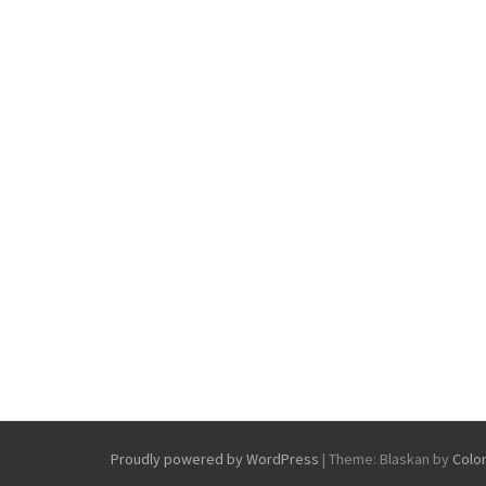
Proudly powered by WordPress
|
Theme: Blaskan by
Colo