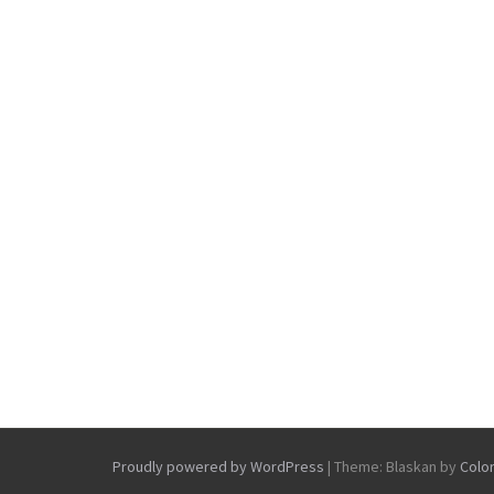
Proudly powered by WordPress
|
Theme: Blaskan by
Colo