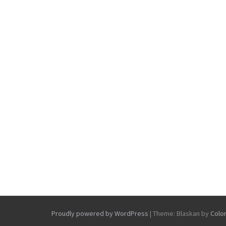
Proudly powered by WordPress
|
Theme: Blaskan by
Colo