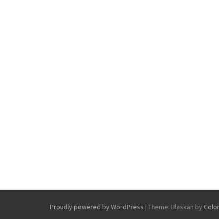
Proudly powered by WordPress
|
Theme: Blaskan by
Colo