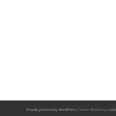
Proudly powered by WordPress
|
Theme: Blaskan by
Colo