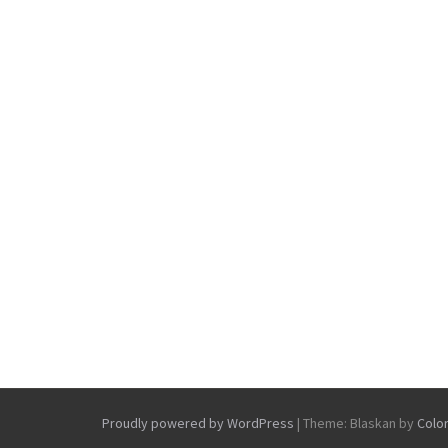
Proudly powered by WordPress
|
Theme: Blaskan by
Colo