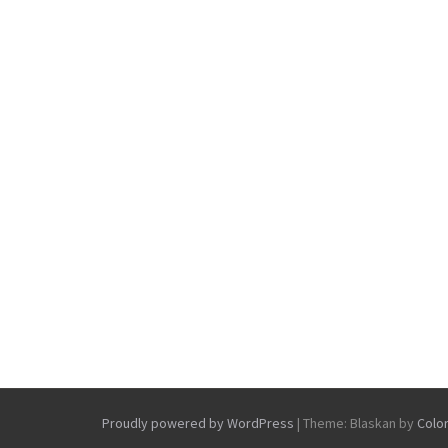
Proudly powered by WordPress
|
Theme: Blaskan by
Colo