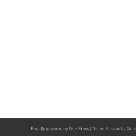
Proudly powered by WordPress
|
Theme: Blaskan by
Colo