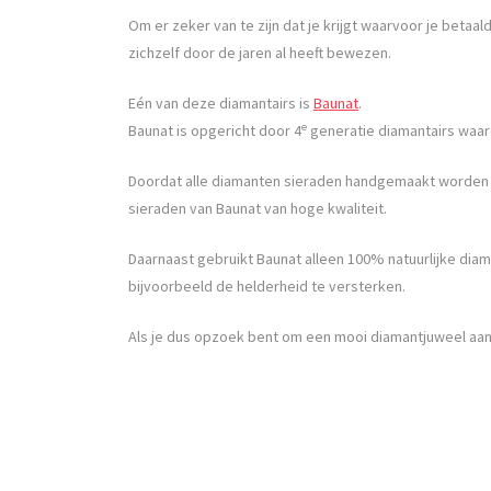
Om er zeker van te zijn dat je krijgt waarvoor je betaa
zichzelf door de jaren al heeft bewezen.
Eén van deze diamantairs is
Baunat
.
e
Baunat is opgericht door 4
generatie diamantairs waar
Doordat alle diamanten sieraden handgemaakt worden ui
sieraden van Baunat van hoge kwaliteit.
Daarnaast gebruikt Baunat alleen 100% natuurlijke d
bijvoorbeeld de helderheid te versterken.
Als je dus opzoek bent om een mooi diamantjuweel aan t