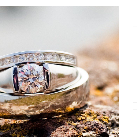
Se
fo