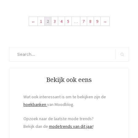
←
1
2
3
4
5
…
7
8
9
→
Search
for:
Search
Bekijk ook eens
Wat ook interessant is om te bekijken zijn de
hoekbanken
van Moodblog.
Opzoek naar de laatste mode trends?
Bekijk dan de
modetrends van dit jaar
!