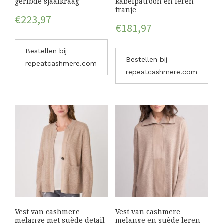
geribde sjaalkraag
kabelpatroon en leren
franje
€
223,97
€
181,97
Bestellen bij
Bestellen bij
repeatcashmere.com
repeatcashmere.com
Vest van cashmere
Vest van cashmere
melange met suède detail
melange en suède leren