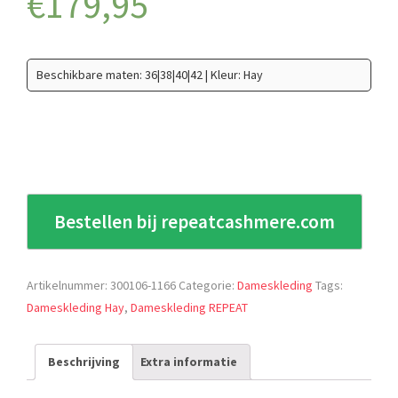
€
179,95
Beschikbare maten: 36|38|40|42 | Kleur: Hay
Bestellen bij repeatcashmere.com
Artikelnummer:
300106-1166
Categorie:
Dameskleding
Tags:
Dameskleding Hay
,
Dameskleding REPEAT
Beschrijving
Extra informatie