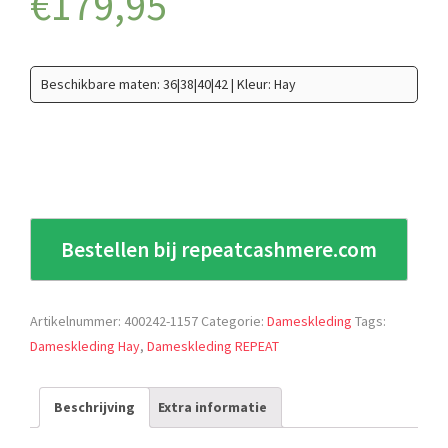
€
179,95
Beschikbare maten: 36|38|40|42 | Kleur: Hay
Bestellen bij repeatcashmere.com
Artikelnummer:
400242-1157
Categorie:
Dameskleding
Tags:
Dameskleding Hay
,
Dameskleding REPEAT
Beschrijving
Extra informatie