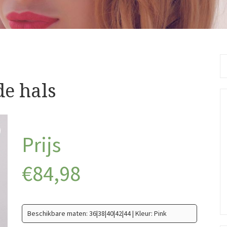
Se
fo
de hals
€
84,98
Beschikbare maten: 36|38|40|42|44 | Kleur: Pink