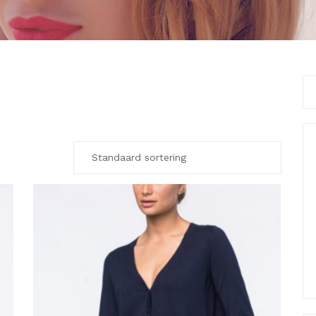
Se
for