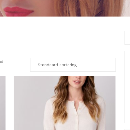
Se
for
nd