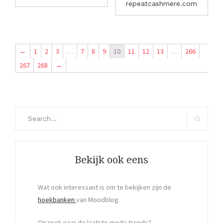
repeatcashmere.com
←
1
2
3
…
7
8
9
10
11
12
13
…
266
267
268
→
Search
for:
Search
Bekijk ook eens
Wat ook interessant is om te bekijken zijn de
hoekbanken
van Moodblog.
Opzoek naar de laatste mode trends?