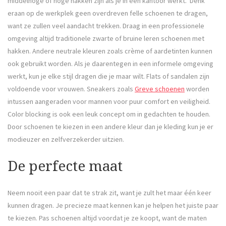
middelhoge of hoge hakken zijn als je in een kantoor werkt. Denk
eraan op de werkplek geen overdreven felle schoenen te dragen,
want ze zullen veel aandacht trekken. Draag in een professionele
omgeving altijd traditionele zwarte of bruine leren schoenen met
hakken. Andere neutrale kleuren zoals crème of aardetinten kunnen
ook gebruikt worden. Als je daarentegen in een informele omgeving
werkt, kun je elke stijl dragen die je maar wilt. Flats of sandalen zijn
voldoende voor vrouwen. Sneakers zoals
Greve schoenen
worden
intussen aangeraden voor mannen voor puur comfort en veiligheid.
Color blocking is ook een leuk concept om in gedachten te houden.
Door schoenen te kiezen in een andere kleur dan je kleding kun je er
modieuzer en zelfverzekerder uitzien.
De perfecte maat
Neem nooit een paar dat te strak zit, want je zult het maar één keer
kunnen dragen. Je precieze maat kennen kan je helpen het juiste paar
te kiezen. Pas schoenen altijd voordat je ze koopt, want de maten