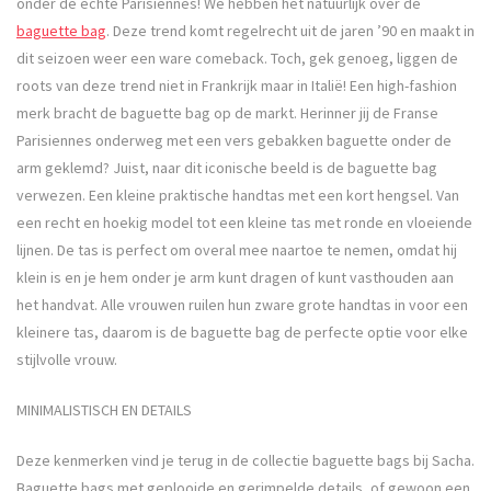
onder de echte Parisiennes! We hebben het natuurlijk over de
baguette bag
. Deze trend komt regelrecht uit de jaren ’90 en maakt in
dit seizoen weer een ware comeback. Toch, gek genoeg, liggen de
roots van deze trend niet in Frankrijk maar in Italië! Een high-fashion
merk bracht de baguette bag op de markt. Herinner jij de Franse
Parisiennes onderweg met een vers gebakken baguette onder de
arm geklemd? Juist, naar dit iconische beeld is de baguette bag
verwezen. Een kleine praktische handtas met een kort hengsel. Van
een recht en hoekig model tot een kleine tas met ronde en vloeiende
lijnen. De tas is perfect om overal mee naartoe te nemen, omdat hij
klein is en je hem onder je arm kunt dragen of kunt vasthouden aan
het handvat. Alle vrouwen ruilen hun zware grote handtas in voor een
kleinere tas, daarom is de baguette bag de perfecte optie voor elke
stijlvolle vrouw.
MINIMALISTISCH EN DETAILS
Deze kenmerken vind je terug in de collectie baguette bags bij Sacha.
Baguette bags met geplooide en gerimpelde details, of gewoon een