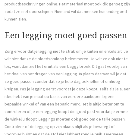
productbeschrijvingen online. Het materiaal moet ook dik genoeg zijn
zodat ze niet doorschijnen. Niemand wil dat mensen hun ondergoed
kunnen zien.
Een legging moet goed passen
Zorg ervoor dat je legging niet te strak om je kuiten en enkels zit. Je
wilt niet dat ze de bloedsomloop belemmeren. Je wilt ze ook niet te
los, want dan ziet het eruit als een baggy broek. Dit gaat voorbij aan
het doel van het dragen van een legging. In plaats daarvan wil je dat
ze goed passen zonder dat ze je hele dag beknellen of omhoog
kruipen. Pas je legging eerst voordat je deze koopt, zelfs als je al een
idee hebt van je maat op basis van eerdere aankopen bij een
bepaalde winkel of van een bepaald merk. Het is altijd beter om te
controleren of je een legging koopt die goed past voordat je ermee
de winkel uitloopt. Leggings moeten ook goed om de taille passen.
Controleer of de legging op zijn plaats blijft als je beweegt of
voorover buigt en dat de stof niet lubbert rond je buik. Overweeg