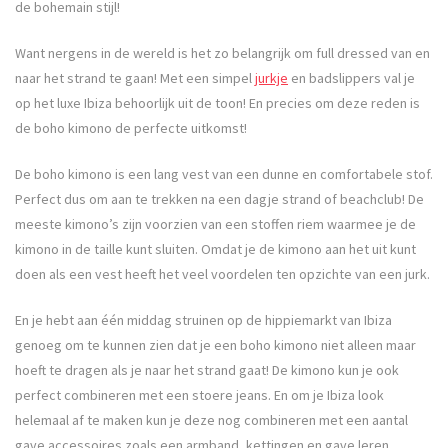
de bohemain stijl!
Want nergens in de wereld is het zo belangrijk om full dressed van en
naar het strand te gaan! Met een simpel
jurkje
en badslippers val je
op het luxe Ibiza behoorlijk uit de toon! En precies om deze reden is
de boho kimono de perfecte uitkomst!
De boho kimono is een lang vest van een dunne en comfortabele stof.
Perfect dus om aan te trekken na een dagje strand of beachclub! De
meeste kimono’s zijn voorzien van een stoffen riem waarmee je de
kimono in de taille kunt sluiten. Omdat je de kimono aan het uit kunt
doen als een vest heeft het veel voordelen ten opzichte van een jurk.
En je hebt aan één middag struinen op de hippiemarkt van Ibiza
genoeg om te kunnen zien dat je een boho kimono niet alleen maar
hoeft te dragen als je naar het strand gaat! De kimono kun je ook
perfect combineren met een stoere jeans. En om je Ibiza look
helemaal af te maken kun je deze nog combineren met een aantal
gave accessoires zoals een armband, kettingen en gave leren