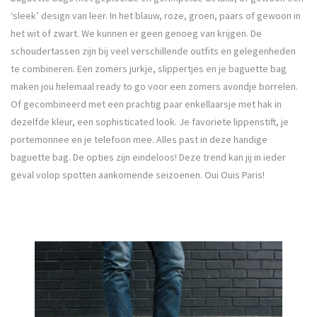
‘sleek’ design van leer. In het blauw, roze, groen, paars of gewoon in
het wit of zwart. We kunnen er geen genoeg van krijgen. De
schoudertassen zijn bij veel verschillende outfits en gelegenheden
te combineren. Een zomers jurkje, slippertjes en je baguette bag
maken jou helemaal ready to go voor een zomers avondje borrelen.
Of gecombineerd met een prachtig paar enkellaarsje met hak in
dezelfde kleur, een sophisticated look. Je favoriete lippenstift, je
portemonnee en je telefoon mee. Alles past in deze handige
baguette bag. De opties zijn eindeloos! Deze trend kan jij in ieder
geval volop spotten aankomende seizoenen. Oui Ouis Paris!