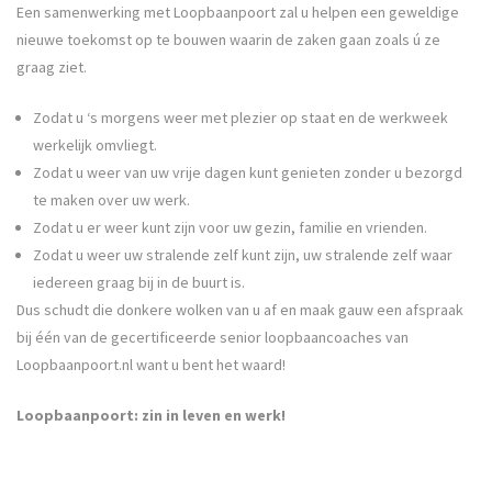
Een samenwerking met Loopbaanpoort zal u helpen een geweldige
nieuwe toekomst op te bouwen waarin de zaken gaan zoals ú ze
graag ziet.
Zodat u ‘s morgens weer met plezier op staat en de werkweek
werkelijk omvliegt.
Zodat u weer van uw vrije dagen kunt genieten zonder u bezorgd
te maken over uw werk.
Zodat u er weer kunt zijn voor uw gezin, familie en vrienden.
Zodat u weer uw stralende zelf kunt zijn, uw stralende zelf waar
iedereen graag bij in de buurt is.
Dus schudt die donkere wolken van u af en maak gauw een afspraak
bij één van de gecertificeerde senior loopbaancoaches van
Loopbaanpoort.nl want u bent het waard!
Loopbaanpoort: zin in leven en werk!