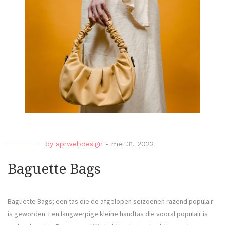
by
aprwebdesign
-
mei 31, 2022
Baguette Bags
Baguette Bags; een tas die de afgelopen seizoenen razend populair
is geworden. Een langwerpige kleine handtas die vooral populair is